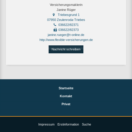
Versicherungsmaklerin
Janine Rüger
Triebesgrund 1
07950 Zeulenroda-Triebes
036622/82371
036622/82373
janine.rueger@t-online.de
http://www.flexible-versicherungen.de
Nachricht schreiben
Startseite
Kontakt
Privat
Impressum
Erstinformation
Suche