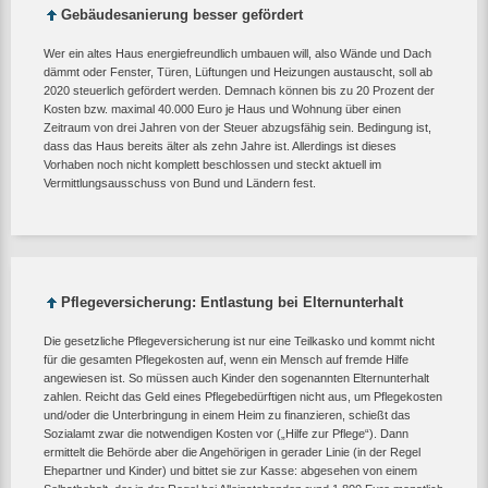
Gebäudesanierung besser gefördert
Wer ein altes Haus energiefreundlich umbauen will, also Wände und Dach
dämmt oder Fenster, Türen, Lüftungen und Heizungen austauscht, soll ab
2020 steuerlich gefördert werden. Demnach können bis zu 20 Prozent der
Kosten bzw. maximal 40.000 Euro je Haus und Wohnung über einen
Zeitraum von drei Jahren von der Steuer abzugsfähig sein. Bedingung ist,
dass das Haus bereits älter als zehn Jahre ist. Allerdings ist dieses
Vorhaben noch nicht komplett beschlossen und steckt aktuell im
Vermittlungsausschuss von Bund und Ländern fest.
Pflegeversicherung: Entlastung bei Elternunterhalt
Die gesetzliche Pflegeversicherung ist nur eine Teilkasko und kommt nicht
für die gesamten Pflegekosten auf, wenn ein Mensch auf fremde Hilfe
angewiesen ist. So müssen auch Kinder den sogenannten Elternunterhalt
zahlen. Reicht das Geld eines Pflegebedürftigen nicht aus, um Pflegekosten
und/oder die Unterbringung in einem Heim zu finanzieren, schießt das
Sozialamt zwar die notwendigen Kosten vor („Hilfe zur Pflege“). Dann
ermittelt die Behörde aber die Angehörigen in gerader Linie (in der Regel
Ehepartner und Kinder) und bittet sie zur Kasse: abgesehen von einem