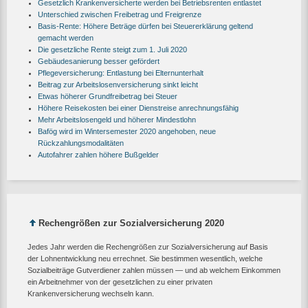
Gesetzlich Krankenversicherte werden bei Betriebsrenten entlastet
Unterschied zwischen Freibetrag und Freigrenze
Basis-Rente: Höhere Beträge dürfen bei Steuererklärung geltend
gemacht werden
Die gesetzliche Rente steigt zum 1. Juli 2020
Gebäudesanierung besser gefördert
Pflegeversicherung: Entlastung bei Elternunterhalt
Beitrag zur Arbeitslosenversicherung sinkt leicht
Etwas höherer Grundfreibetrag bei Steuer
Höhere Reisekosten bei einer Dienstreise anrechnungsfähig
Mehr Arbeitslosengeld und höherer Mindestlohn
Bafög wird im Wintersemester 2020 angehoben, neue
Rückzahlungsmodalitäten
Autofahrer zahlen höhere Bußgelder
Rechengrößen zur Sozialversicherung 2020
Jedes Jahr werden die Rechengrößen zur Sozialversicherung auf Basis
der Lohnentwicklung neu errechnet. Sie bestimmen wesentlich, welche
Sozialbeiträge Gutverdiener zahlen müssen — und ab welchem Einkommen
ein Arbeitnehmer von der gesetzlichen zu einer privaten
Krankenversicherung wechseln kann.