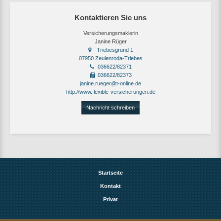
Kontaktieren Sie uns
Versicherungsmaklerin
Janine Rüger
Triebesgrund 1
07950 Zeulenroda-Triebes
036622/82371
036622/82373
janine.rueger@t-online.de
http://www.flexible-versicherungen.de
Nachricht schreiben
Startseite
Kontakt
Privat