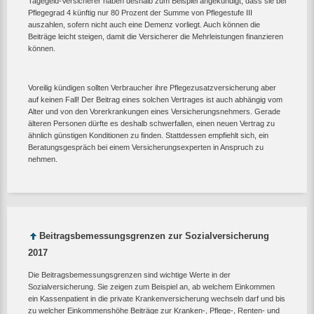
Tagegeld-Versicherer haben deshalb zum Beispiel angekündigt, dass sie bei
Pflegegrad 4 künftig nur 80 Prozent der Summe von Pflegestufe III
auszahlen, sofern nicht auch eine Demenz vorliegt. Auch können die
Beiträge leicht steigen, damit die Versicherer die Mehrleistungen finanzieren
können.
Voreilig kündigen sollten Verbraucher ihre Pflegezusatzversicherung aber
auf keinen Fall! Der Beitrag eines solchen Vertrages ist auch abhängig vom
Alter und von den Vorerkrankungen eines Versicherungsnehmers. Gerade
älteren Personen dürfte es deshalb schwerfallen, einen neuen Vertrag zu
ähnlich günstigen Konditionen zu finden. Stattdessen empfiehlt sich, ein
Beratungsgespräch bei einem Versicherungsexperten in Anspruch zu
nehmen.
Beitragsbemessungsgrenzen zur Sozialversicherung
2017
Die Beitragsbemessungsgrenzen sind wichtige Werte in der
Sozialversicherung. Sie zeigen zum Beispiel an, ab welchem Einkommen
ein Kassenpatient in die private Krankenversicherung wechseln darf und bis
zu welcher Einkommenshöhe Beiträge zur Kranken-, Pflege-, Renten- und