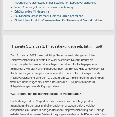
Niedrigerer Garantiezins in der klassischen Lebensversicherung
Neue Steuerregeln in der Lebensversicherung
Erhöhung des Mindestlohns
Bei Umzugskosten ist mehr Geld steuerlich absetzbar
Einheitliches Produktinformationsblatt für Riester- und Basis-Produkte
Zweite Stufe des 2. Pflegestärkungsgesetz tritt in Kraft
Zum 1. Januar 2017 treten wichtige Neuerungen in der gesetzlichen
Pflegeversicherung in Kraft. Die wohl wichtigste Reform betrifft die
Ersetzung der bisherigen drei Pflegestufen durch fünf Pflegegrade, um
abzubilden, wie stark ein Pflegebedürftiger auf fremde Hilfe angewiesen ist.
Auch das Begutachtungsverfahren wird verändert. Der Beitragssatz der
Pflegeversicherung wird zum 1. Januar um 0,2 Prozentpunkte angehoben,
wodurch dann insgesamt etwa fünf Milliarden Euro jährlich mehr für
Pflegeleistungen zur Verfügung stehen.
Was ändert sich bei der Einstufung in Pflegegrade?
Die bisherigen drei Pflegestufen werden nun zu fünf Pflegegraden
ausgebaut, die genauer und differenzierter erfassen sollen, welche
Ansprüche ein Patient in der gesetzlichen Pflegeversicherung hat. Geringe,
erhebliche und schwere Beeinträchtigungen werden in die Pflegegrade 1 bis