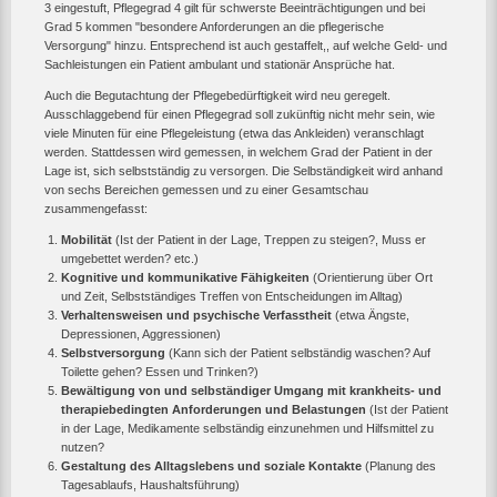
3 eingestuft, Pflegegrad 4 gilt für schwerste Beeinträchtigungen und bei
Grad 5 kommen "besondere Anforderungen an die pflegerische
Versorgung" hinzu. Entsprechend ist auch gestaffelt,, auf welche Geld- und
Sachleistungen ein Patient ambulant und stationär Ansprüche hat.
Auch die Begutachtung der Pflegebedürftigkeit wird neu geregelt.
Ausschlaggebend für einen Pflegegrad soll zukünftig nicht mehr sein, wie
viele Minuten für eine Pflegeleistung (etwa das Ankleiden) veranschlagt
werden. Stattdessen wird gemessen, in welchem Grad der Patient in der
Lage ist, sich selbstständig zu versorgen. Die Selbständigkeit wird anhand
von sechs Bereichen gemessen und zu einer Gesamtschau
zusammengefasst:
Mobilität
(Ist der Patient in der Lage, Treppen zu steigen?, Muss er
umgebettet werden? etc.)
Kognitive und kommunikative Fähigkeiten
(Orientierung über Ort
und Zeit, Selbstständiges Treffen von Entscheidungen im Alltag)
Verhaltensweisen und psychische Verfasstheit
(etwa Ängste,
Depressionen, Aggressionen)
Selbstversorgung
(Kann sich der Patient selbständig waschen? Auf
Toilette gehen? Essen und Trinken?)
Bewältigung von und selbständiger Umgang mit krankheits- und
therapiebedingten Anforderungen und Belastungen
(Ist der Patient
in der Lage, Medikamente selbständig einzunehmen und Hilfsmittel zu
nutzen?
Gestaltung des Alltagslebens und soziale Kontakte
(Planung des
Tagesablaufs, Haushaltsführung)