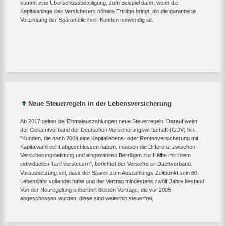
kommt eine Überschussbeteiligung, zum Beispiel dann, wenn die
Kapitalanlage des Versicherers höhere Erträge bringt, als die garantierte
Verzinsung der Sparanteile ihrer Kunden notwendig ist.
Neue Steuerregeln in der Lebensversicherung
Ab 2017 gelten bei Einmalauszahlungen neue Steuerregeln. Darauf weist
der Gesamtverband der Deutschen Versicherungswirtschaft (GDV) hin.
"Kunden, die nach 2004 eine Kapitallebens- oder Rentenversicherung mit
Kapitalwahlrecht abgeschlossen haben, müssen die Differenz zwischen
Versicherungsleistung und eingezahlten Beiträgen zur Hälfte mit ihrem
individuellen Tarif versteuern", berichtet der Versicherer-Dachverband.
Voraussetzung sei, dass der Sparer zum Auszahlungs-Zeitpunkt sein 60.
Lebensjahr vollendet habe und der Vertrag mindestens zwölf Jahre bestand.
Von der Neuregelung unberührt bleiben Verträge, die vor 2005
abgeschossen wurden, diese sind weiterhin steuerfrei.