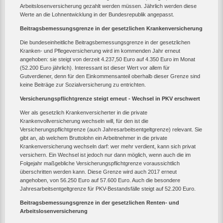
Arbeitslosenversicherung gezahlt werden müssen. Jährlich werden diese
Werte an die Lohnentwicklung in der Bundesrepublik angepasst.
Beitragsbemessungsgrenze in der gesetzlichen Krankenversicherung
Die bundeseinheitliche Beitragsbemessungsgrenze in der gesetzlichen
Kranken- und Pflegeversicherung wird im kommenden Jahr erneut
angehoben: sie steigt von derzeit 4.237,50 Euro auf 4.350 Euro im Monat
(52.200 Euro jährlich). Interessant ist dieser Wert vor allem für
Gutverdiener, denn für den Einkommensanteil oberhalb dieser Grenze sind
keine Beiträge zur Sozialversicherung zu entrichten.
Versicherungspflichtgrenze steigt erneut - Wechsel in PKV erschwert
Wer als gesetzlich Krankenversicherter in die private
Krankenvollversicherung wechseln will, für den ist die
Versicherungspflichtgrenze (auch Jahresarbeitsentgeltgrenze) relevant. Sie
gibt an, ab welchem Bruttolohn ein Arbeitnehmer in die private
Krankenversicherung wechseln darf: wer mehr verdient, kann sich privat
versichern. Ein Wechsel ist jedoch nur dann möglich, wenn auch die im
Folgejahr maßgebliche Versicherungspflichtgrenze voraussichtlich
überschritten werden kann. Diese Grenze wird auch 2017 erneut
angehoben, von 56.250 Euro auf 57.600 Euro. Auch die besondere
Jahresarbeitsentgeltgrenze für PKV-Bestandsfälle steigt auf 52.200 Euro.
Beitragsbemessungsgrenze in der gesetzlichen Renten- und
Arbeitslosenversicherung