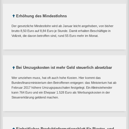
Erhöhung des Mindestlohns
Der gesetzliche Mindestlohn wird ab Januar leicht angehoben, von bisher
brutto 8,50 Euro auf 8,84 Euro je Stunde. Damit erhalten Beschäftigte in
Vollzeit, die davon betroffen sind, rund 55 Euro mehr im Monat.
Bei Umzugskosten ist mehr Geld steuerlich absetzbar
Wer umziehen muss, hat oft auch hohe Kosten. Hier kommt das
Bundesfinanzministerium den Betroffenen entgegen: das Ministerium hat ab
Februar 2017 höhere Umzugspauschalen festgelegt. Ein Alleinstehender
kann 764 Euro und ein Ehepaar 1.528 Euro als Werbungskosten in der
Steuererklärung geldend machen.
Einheitliches Produktinformationsblatt für Riester- und