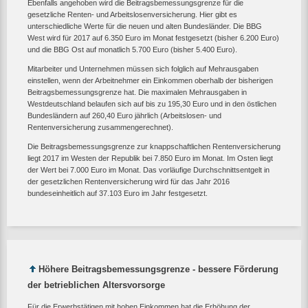
Ebenfalls angehoben wird die Beitragsbemessungsgrenze für die
gesetzliche Renten- und Arbeitslosenversicherung. Hier gibt es
unterschiedliche Werte für die neuen und alten Bundesländer. Die BBG
West wird für 2017 auf 6.350 Euro im Monat festgesetzt (bisher 6.200 Euro)
und die BBG Ost auf monatlich 5.700 Euro (bisher 5.400 Euro).
Mitarbeiter und Unternehmen müssen sich folglich auf Mehrausgaben
einstellen, wenn der Arbeitnehmer ein Einkommen oberhalb der bisherigen
Beitragsbemessungsgrenze hat. Die maximalen Mehrausgaben in
Westdeutschland belaufen sich auf bis zu 195,30 Euro und in den östlichen
Bundesländern auf 260,40 Euro jährlich (Arbeitslosen- und
Rentenversicherung zusammengerechnet).
Die Beitragsbemessungsgrenze zur knappschaftlichen Rentenversicherung
liegt 2017 im Westen der Republik bei 7.850 Euro im Monat. Im Osten liegt
der Wert bei 7.000 Euro im Monat. Das vorläufige Durchschnittsentgelt in
der gesetzlichen Rentenversicherung wird für das Jahr 2016
bundeseinheitlich auf 37.103 Euro im Jahr festgesetzt.
Höhere Beitragsbemessungsgrenze - bessere Förderung
der betrieblichen Altersvorsorge
Für die Erwerbstätigen mit hohen Einkommen hat die Erhöhung der