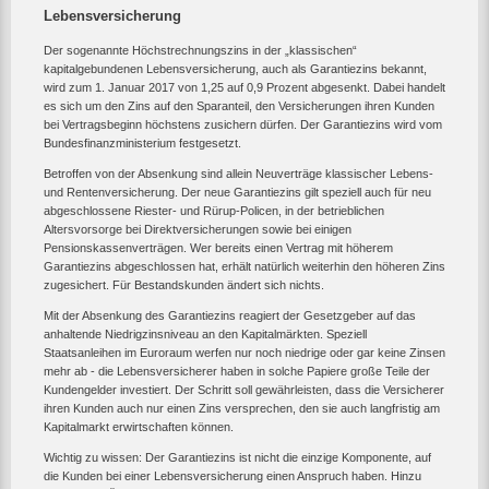
Lebensversicherung
Der sogenannte Höchstrechnungszins in der „klassischen“
kapitalgebundenen Lebensversicherung, auch als Garantiezins bekannt,
wird zum 1. Januar 2017 von 1,25 auf 0,9 Prozent abgesenkt. Dabei handelt
es sich um den Zins auf den Sparanteil, den Versicherungen ihren Kunden
bei Vertragsbeginn höchstens zusichern dürfen. Der Garantiezins wird vom
Bundesfinanzministerium festgesetzt.
Betroffen von der Absenkung sind allein Neuverträge klassischer Lebens-
und Rentenversicherung. Der neue Garantiezins gilt speziell auch für neu
abgeschlossene Riester- und Rürup-Policen, in der betrieblichen
Altersvorsorge bei Direktversicherungen sowie bei einigen
Pensionskassenverträgen. Wer bereits einen Vertrag mit höherem
Garantiezins abgeschlossen hat, erhält natürlich weiterhin den höheren Zins
zugesichert. Für Bestandskunden ändert sich nichts.
Mit der Absenkung des Garantiezins reagiert der Gesetzgeber auf das
anhaltende Niedrigzinsniveau an den Kapitalmärkten. Speziell
Staatsanleihen im Euroraum werfen nur noch niedrige oder gar keine Zinsen
mehr ab - die Lebensversicherer haben in solche Papiere große Teile der
Kundengelder investiert. Der Schritt soll gewährleisten, dass die Versicherer
ihren Kunden auch nur einen Zins versprechen, den sie auch langfristig am
Kapitalmarkt erwirtschaften können.
Wichtig zu wissen: Der Garantiezins ist nicht die einzige Komponente, auf
die Kunden bei einer Lebensversicherung einen Anspruch haben. Hinzu