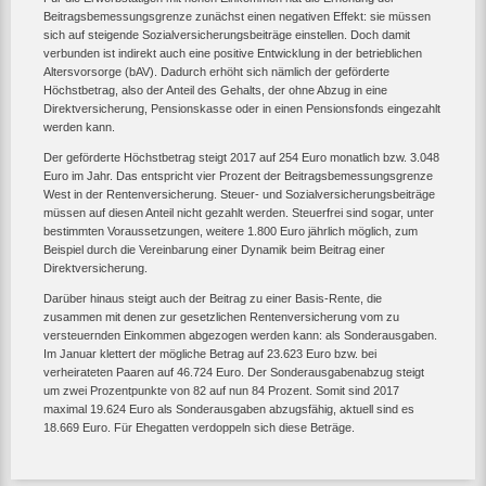
Beitragsbemessungsgrenze zunächst einen negativen Effekt: sie müssen
sich auf steigende Sozialversicherungsbeiträge einstellen. Doch damit
verbunden ist indirekt auch eine positive Entwicklung in der betrieblichen
Altersvorsorge (bAV). Dadurch erhöht sich nämlich der geförderte
Höchstbetrag, also der Anteil des Gehalts, der ohne Abzug in eine
Direktversicherung, Pensionskasse oder in einen Pensionsfonds eingezahlt
werden kann.
Der geförderte Höchstbetrag steigt 2017 auf 254 Euro monatlich bzw. 3.048
Euro im Jahr. Das entspricht vier Prozent der Beitragsbemessungsgrenze
West in der Rentenversicherung. Steuer- und Sozialversicherungsbeiträge
müssen auf diesen Anteil nicht gezahlt werden. Steuerfrei sind sogar, unter
bestimmten Voraussetzungen, weitere 1.800 Euro jährlich möglich, zum
Beispiel durch die Vereinbarung einer Dynamik beim Beitrag einer
Direktversicherung.
Darüber hinaus steigt auch der Beitrag zu einer Basis-Rente, die
zusammen mit denen zur gesetzlichen Rentenversicherung vom zu
versteuernden Einkommen abgezogen werden kann: als Sonderausgaben.
Im Januar klettert der mögliche Betrag auf 23.623 Euro bzw. bei
verheirateten Paaren auf 46.724 Euro. Der Sonderausgabenabzug steigt
um zwei Prozentpunkte von 82 auf nun 84 Prozent. Somit sind 2017
maximal 19.624 Euro als Sonderausgaben abzugsfähig, aktuell sind es
18.669 Euro. Für Ehegatten verdoppeln sich diese Beträge.